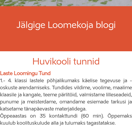
Jälgige Loomekoja blogi
Huvikooli tunnid
Laste Loomingu Tund
1.- 4. klassi lastele põhjalikumaks käelise tegevuse ja -
oskuste arendamiseks. Tundides vildime, voolime, maalime
klaasile ja kangale, teeme pärlitöid, valmistame lilleseadeid,
punume ja meisterdame, omandame esiemade tarkusi ja
katsetame tänapäevaste materjalidega.
Õppeaastas on 35 kontakttundi (60 min). Õppemaks
kuulub koolituskulude alla ja tulumaks tagastatakse.