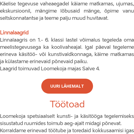
Käelise tegevuse vaheaegadel käiame matkamas, ujumas,
ekskursioonil, mängime lõbusaid mänge, õpime vanu
seltskonnatantse ja teeme palju muud huvitavat.
Linnalaagrid
Linnalaagris on 1.- 6. klassi lastel võimalus tegeleda oma
meelistegevusega ka koolivaheajal. Igal päeval tegeleme
erineva käsitöö- või kunstivaldkonnaga, käime matkamas
ja külastame erinevaid põnevaid paiku.
Laagrid toimuvad Loomekoja majas Salve 4.
UURI LÄHEMALT
Töötoad
Loomekoja spetsiaalselt kunsti- ja käsitööga tegelemiseks
sisustatud ruumides toimub aeg-ajalt midagi põnevat.
Korraldame erinevad töötube ja toredaid kokkusaamisi igas