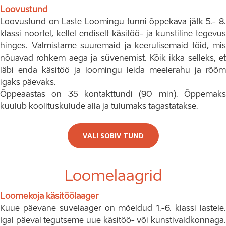
Loovustund
Loovustund on Laste Loomingu tunni õppekava jätk 5.- 8.
klassi noortel, kellel endiselt käsitöö- ja kunstiline tegevus
hinges. Valmistame suuremaid ja keerulisemaid töid, mis
nõuavad rohkem aega ja süvenemist. Kõik ikka selleks, et
läbi enda käsitöö ja loomingu leida meelerahu ja rõõm
igaks päevaks.
Õppeaastas on 35 kontakttundi (90 min). Õppemaks
kuulub koolituskulude alla ja tulumaks tagastatakse.
VALI SOBIV TUND
Loomelaagrid
Loomekoja käsitöölaager
Kuue päevane suvelaager on mõeldud 1.-6. klassi lastele.
Igal päeval tegutseme uue käsitöö- või kunstivaldkonnaga.