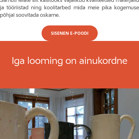
Samuti leiate siit käsitööks vajalikud kvaliteetsed materjalid
ja tööriistad ning koolitarbed mida meie pika kogemuse
põhjal soovitada oskame.
SISENEN E-POODI
Iga looming on ainukordne